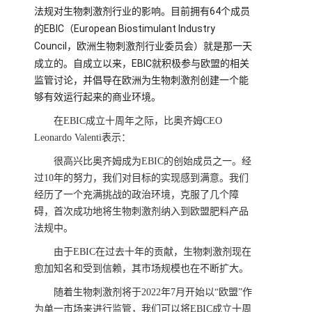
64
法规对生物刺激剂行业的影响。目前拥有
个成员
EBIC
European Biostimulant Industry
的
（
Council
，欧洲生物刺激剂行业委员会）就是那一天
EBIC
成立的。自成立以来，
就积极参与欧盟的相关
监管讨论，并倡导在欧洲为生物刺激剂创建一个能
够有效运行起来的商业环境。
在EBIC成立十周年之际，比奥齐姆CEO
Leonardo Valenti表示：
很高兴比奥齐姆成为EBIC的创始成员之一。经
过10年的努力，我们对目标的实现感到满意。我们
经历了一个充满挑战的政治环境，克服了几个障
碍，首次成功地将生物刺激剂纳入到欧盟肥料产品
法规中。
由于EBIC在过去十年的贡献，生物刺激剂现在
愈加知名和受到信赖，其市场规模也在不断扩大。
随着生物刺激剂将于2022年7月开始以“欧盟”作
为单一市场来进行监管，我们可以将EBIC成立十周