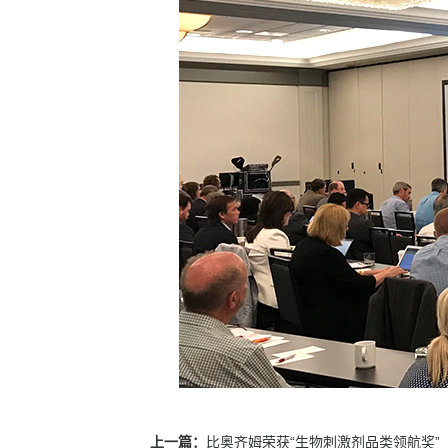
上一篇：
比奥齐姆荣获“生物刺激剂品类领航奖”