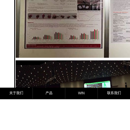
关于我们
WIN
产品及应用
新闻中心
人力资源
联系我们
|
|
|
|
|
|
版权所有：比奥齐姆（青岛）生物技术有限公司 ©2008-2025 Biolchim S.p.A All
鲁ICP备15009675号
关于我们
产品
WIN
联系我们
Rights Reserved.
技术支持：
Borise
本网站所有内容版权归比奥齐姆所有，任何人不得私自复制更改，侵权必究。